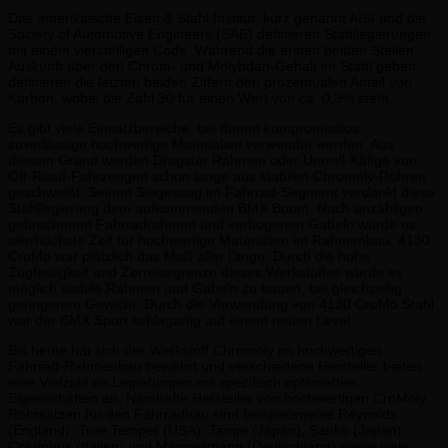
Das amerikaische Eisen & Stahl Institut, kurz genannt AISI und die
Society of Automotive Engineers (SAE) definieren Stahllegierungen
mit einem vierstelligen Code. Während die ersten beiden Stellen
Auskunft über den Chrom- und Molybdän-Gehalt im Stahl geben,
definieren die letzten beiden Ziffern den prozentualen Anteil von
Karbon, wobei die Zahl 30 für einen Wert von ca. 0,3% steht.
Es gibt viele Einsatzbereiche, bei denen kompromisslos
zuverlässige hochwertige Materialien verwendet werden. Aus
diesem Grund werden Dragster Rahmen oder Üerroll-Käfige von
Off-Road-Fahrzeugen schon lange aus stabilen Chromoly-Rohren
geschweißt. Seinen Siegeszug im Fahrrad-Segment verdankt diese
Stahllegierung dem aufkommenden BMX Boom. Nach unzähligen
gebrochenen Fahrradrahmen und verbogenen Gabeln wurde es
allerhöchste Zeit für hochwertige Materialien im Rahmenbau. 4130
CroMo war plötzlich das Maß aller Dinge. Durch die hohe
Zugfestigkeit und Zerreissgrenze dieses Werkstoffes wurde es
möglich stabile Rahmen und Gabeln zu bauen, bei gleichzeitig
geringerem Gewicht. Durch die Verwendung von 4130 CroMo Stahl
war der BMX Sport schlagartig auf einem neuen Level.
Bis heute hat sich der Werkstoff Chromoly im hochwertigen
Fahrrad-Rahmenbau bewährt und verschiedene Hersteller bieten
eine Vielzahl an Legierungen mit spezifisch optimierten
Eigenschaften an. Namhafte Hersteller von hochwertigen CroMoly
Rohrsätzen für den Fahrradbau sind beispielsweise Reynolds
(England), True Temper (USA), Tange (Japan), Sanko (Japan),
Columbus (Italien) und Mannesmann (Deutschland) sowie viele