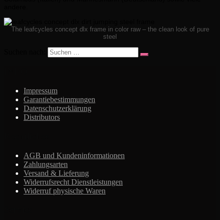
andere.
The leafcycles concept dlx frame in color raw – the clean look of pure
steel
Suchen nach:
INFO
Impressum
Garantiebestimmungen
Datenschutzerklärung
Distributors
Rechtliches
AGB und Kundeninformationen
Zahlungsarten
Versand & Lieferung
Widerrufsrecht Dienstleistungen
Widerruf physische Waren
Service