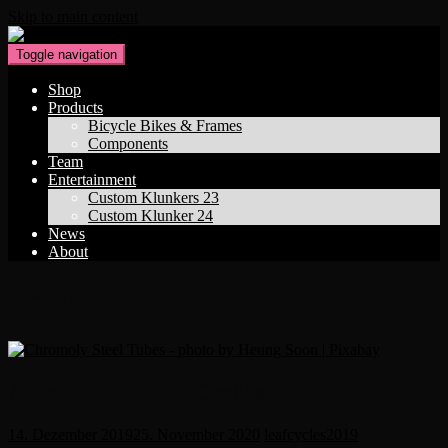
Skip to main content
Toggle navigation
Shop
Products
Bicycle Bikes & Frames
Components
Team
Entertainment
Custom Klunkers 23
Custom Klunker 24
News
About
Schlagwort:
Cromo
A Tribute to 4130 CroMo
14. Dezember 2019
25. November 2020
leafcycles2019