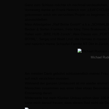
Ganz zum Schluss möchte ich nochmal verdeutlichen, 
Vorneweg danke an Frank Heinrich von „LEAFCYCLES“ fu
gekommen solch ein verrücktes Projekt zu beginnen. D
abzuschließen:
Mein Arbeitgeber „Ralf Bohle GmbH“ a.k.a „SCHWALBE T
Becker & Stefan Franken, Felix Kley, Timo Brakowski, 
Hafen vom „BIKE HUB Zürich“, Alex Clauss von „PORT
ROYAL“, Sergej und Waldi Lind, die Homies in meiner H
und natürlich meine Schaufel-Familie NT-Dirt in Zürich
Michael Rudol
Am meisten Dank gebührt schlussendlich meiner Frau 
auf mich verzichten mussten.
Während der ganzen Umbauzeit ist mir wieder einmal
Menschen zusammen aus einer Idee etwas Besonderes 
Erinnerung daran.
Mittlerweile hat mein Klunker Umbau schon über 100 K
kann mich darauf freuen, dass dieses Rad nicht als De