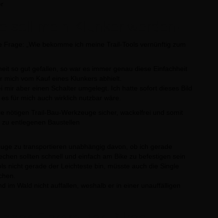
er
e soll mein Klunker werden!
ie Frage: „Wie bekomme ich meine Trail-Tools vernünftig zum
it so gut gefallen, so war es immer genau diese Einfachheit
 mich vom Kauf eines Klunkers abhielt.
 mir aber einen Schalter umgelegt. Ich hatte sofort dieses Bild
s für mich auch wirklich nutzbar wäre.
ie nötigen Trail-Bau-Werkzeuge sicher, wackelfrei und somit
 zu entlegenen Baustellen
euge zu transportieren unabhängig davon, ob ich gerade
chen sollten schnell und einfach am Bike zu befestigen sein
ools nicht gerade der Leichteste bin, müsste auch die Single
chen.
 im Wald nicht auffallen, weshalb er in einer unauffälligen
-Digger-Commuter-Bikes