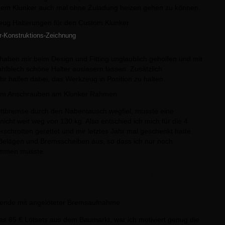
 dem Klunker auch mal ohne Zuladung heizen gehen zu können.
r-Konstruktions-Zeichnung
aben mir beim Design und Fitting unglaublich geholfen und mit
hlblech schöne Halter auslasern lassen. Zusätzlich
r halfen dabei, das Werkzeug in Position zu halten.
rittbremse durch den Nabentausch wegfiel, musste eine
nicht weit weg von 130 kg. Also entschied ich mich für die 4
chrotten gerettet und mir letztes Jahr mal geschenkt hatte.
Belägen und Bremsscheiben aus, so dass ich nur noch
ommen musste.
nker bekommt eine Scheibenbrems-
s 85 € Lötsets aus dem Baumarkt, war ich motiviert genug die