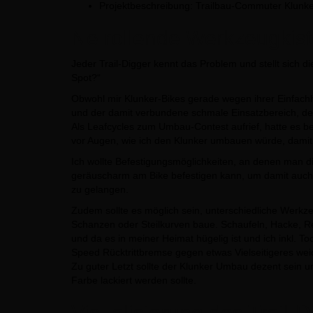
Projektbeschreibung: Trailbau-Commuter Klunk
Ne rollende Werkzeugkist
Jeder Trail-Digger kennt das Problem und stellt sich d
Spot?“
Obwohl mir Klunker-Bikes gerade wegen ihrer Einfachhe
und der damit verbundene schmale Einsatzbereich, der
Als Leafcycles zum Umbau-Contest aufrief, hatte es bei
vor Augen, wie ich den Klunker umbauen würde, damit e
Ich wollte Befestigungsmöglichkeiten, an denen man d
geräuscharm am Bike befestigen kann, um damit auch
zu gelangen.
Zudem sollte es möglich sein, unterschiedliche Werkz
Schanzen oder Steilkurven baue. Schaufeln, Hacke, Re
und da es in meiner Heimat hügelig ist und ich inkl. T
Speed Rücktrittbremse gegen etwas Vielseitigeres wei
Zu guter Letzt sollte der Klunker Umbau dezent sein und
Farbe lackiert werden sollte.
Visualisierung des Trail