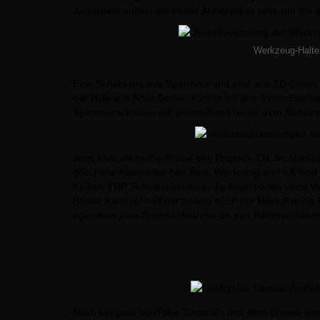
Außerdem sollten die Halter Abnehmbar sein, um mit
Werkzeug-Halte
Eine Schablone aus Sperrholz und eine aus 3D-Druck h
der Hilfe von Artur Becker konnte ich aus 3 mm Edelsta
Spannverschlüsse mit Gummiband hinter dem Sattelroh
Jetzt kam die heiße Phase des Projekts. Da die Rückt
gescheite Alternative her. Bike, Werkzeug und ich sind 
Kolben TRP Scheibenbremse, die Andri Hafen vorm Vers
Bernie Kammel half mir zudem noch mit Miles Racing 
irgendwie eine Bremsaufnahme an den Rahmen bek
Jetzt wird gebrutzelt – Der Klu
Aufnahme
Nach ein paar YouTube Turtorials und dem Erwerb eine