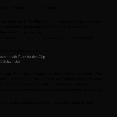
h mich von Phillip Ebener inspirieren lassen, der vor vielen
ie Sattelstütze ausgestattet hatte. Da die SRAM Nabe
e Idee super in das Konzept.
„Shout Out“ an meine Homies in Zürich…I miss you guys!
tze schafft Platz für den Grip-
ft-Schalthebel
en war Silber, beziehungsweise Raw, sowieso als weitere Farbe
bel komplett von Farbe befreit, der original KLUNKER Vorbau
rschein kam und die Laufräder mit silbernen Speichen
Rad mit einem original Leafcycles Klunker Rahmen Stickersatz