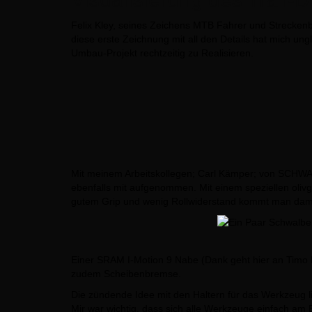
Felix Kley, seines Zeichens MTB Fahrer und Streckenba
diese erste Zeichnung mit all den Details hat mich un
Umbau-Projekt rechtzeitig zu Realisieren.
Mit meinem Arbeitskollegen; Carl Kämper; von SCHWAL
ebenfalls mit aufgenommen. Mit einem speziellen olivg
gutem Grip und wenig Rollwiderstand kommt man damit 
Einer SRAM I-Motion 9 Nabe (Dank geht hier an Timo B
zudem Scheibenbremse.
Die zündende Idee mit den Haltern für das Werkzeug 
Mir war wichtig, dass sich alle Werkzeuge einfach am 