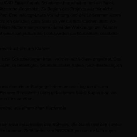
AVID Elixier hat als Schablone hergehalten und ein Stück
itzstrebe eingesetzt. Zu Beginn des Projekts war mir nicht
at. Eine selbstgebaute Vorrichtung und der Lötbrenner waren
n ich dankbar, dass Stahl so viel mit sich machen lässt. Am
-Niet-Muttern eingezogen, damit die Werkzeuge per Adapter
und einen aufgeräumten Look wurden die Blindnieten zusätzlich
zw. Schaltleitungen hatte, wurden auch diese angelötet. Das
abel zu befestigen. Serienhersteller haben mich diesbezüglich
dee mit dem Head-Badge geliehen und was lag bei diesem
Ein vom Renovieren übrig gebliebenes Stück Kupferrohr, ein
g fürs verlöten.
abe ich mich entschieden den Rahmen, die Gabel und den Lenker
 die braunen Griffbänder von BROOKS passen einfach super