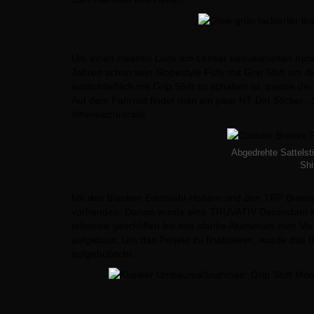
Um einen cleanen Look am Lenker beizubehalten habe ic
Jahren schon sein Slopestyle Fully mit Grip Shift um d
ausschließlich mit Grip Shift zu schalten ist, passte di
Auf dem Fahrrad findet man ein paar NT-Dirt Sticker. 
#therealzüritrails
Abgedrehte Sattelstü
Shi
Mit den blanken Edelstahl-Haltern und den TRP Brems
vorhanden. Darum wurde eine TRUVATIV Decendant Kur
teilweise geschliffen bis das blanke Aluminium zum Vo
aufgebaut. Um das Projekt zu finalisieren, wurde das 
aufgehübscht.
Last Words