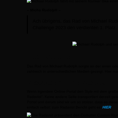
– Micha Rudolph –
Ach übrigens, das Rad von Michael Rudo
Challenge 2023 den verdienten 1. Platz.
Publikationen
Das Rad von Michael Rudolph sorgte an der einen oder
zahlreich in unterschiedlichen Medien gezeigt. Hier nu
Reportage im „The Radavist“
Wenn irgendein Online-Portal den Style mit dem großen
Radavist“. Keine andere Seite transportiert derzeit g
Portal und darum sind wir um so stolzer, dass es dies
einfach selbst: zum Radavist Bericht geht es
HIER