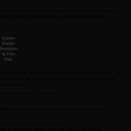
uer, hat mir bei der ersten Visualisierung geholfen. Und genau
glaublich bei der Stange gehalten und geholfen das Klunker
Custom
Klunker
Illustration
by Felix
Kley
BE haben wir das Thema „unauffällige“ Farbe beim Reifen
rünen Nobby Nic hatten wir den richtigen Reifen gefunden. Mit
überall hin.
rakowski) bot eine super Basis für genug Bandbreite und
ließ dagegen etwas auf sich warten.
Bike zu befestigen lassen, ohne den Lack zu zerkratzen.