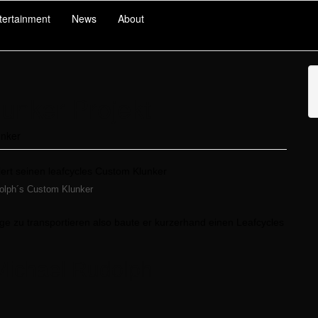
tertainment
News
About
unker Projekt
unker
olph´s Custom Klunker
e zu transportieren also baute er kurzerhand einen Leafcycles
Michael Rudolph