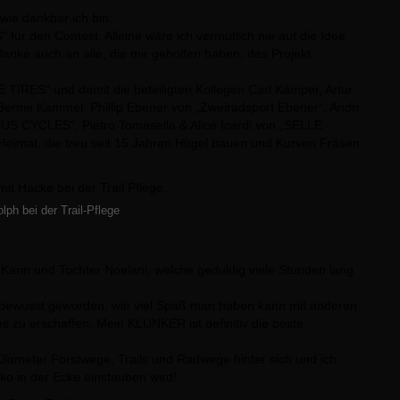
wie dankbar ich bin.
̈r den Contest. Alleine wäre ich vermutlich nie auf die Idee
anke auch an alle, die mir geholfen haben, das Projekt
IRES“ und damit die beteiligten Kollegen Carl Kämper, Artur
Bernie Kammel, Phillip Ebener von „Zweiradsport Ebener“, Andri
US CYCLES“, Pietro Tomasella & Alice Icardi von „SELLE
eimat, die treu seit 15 Jahren Hügel bauen und Kurven Fräsen
.
ph bei der Trail-Pflege
Karin und Tochter Noelani, welche geduldig viele Stunden lang
 bewusst geworden, wie viel Spaß man haben kann mit anderen
zu erschaffen. Mein KLUNKER ist definitiv die beste
ilometer Forstwege, Trails und Radwege hinter sich und ich
ko in der Ecke einstauben wird!