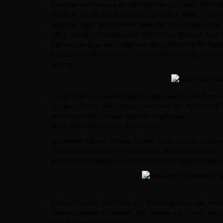
Bremsaufnahme aus an den Rahmen zu löten. Eine alte 
Restrohr wurde zur Abstützung zwischen Ketten- und S
bewusst, dass der Rahmen eine 110 mm Einbaubreite h
nötig, um den Hinterbau auf 135 mm zu dehnen. Man bi
Rahmen und an der Gabel wurden zahlreiche M5 Blind
befestigt werden können. Für zusätzliche Festigkeit 
verlötet.
Da der Rahmen weder Aufnahmepunkte für die Brems- b
war die Chance alle Leitungen sinnvoll am Rahmen & G
schon mehrfach in den Wahnsinn getrieben.
Dank geht hier raus an Alex Clauss!
Von seiner Marke „Portus Cycles“ habe ich mir die I
“Trailbau Commuter“ Projekt näher als eine Schaufel? 
bisschen Handarbeit und schon war das Head-Batch ferti
Da mit Olivgrün die Farbe der Reifen gesetzt war, h
ebenso pulvern zu lassen. Der braune C17 Sattel und
zum Rahmen und Reifen.